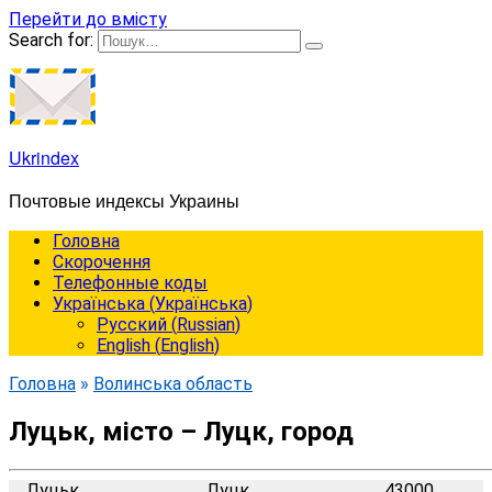
Перейти до вмісту
Search for:
Ukrindex
Почтовые индексы Украины
Головна
Cкорочення
Телефонные коды
Українська
(
Українська
)
Русский
(
Russian
)
English
(
English
)
Головна
»
Волинська область
Луцьк, місто – Луцк, город
Луцьк
Луцк
43000