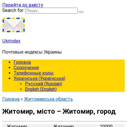
Перейти до вмісту
Search for:
Ukrindex
Почтовые индексы Украины
Головна
Cкорочення
Телефонные коды
Українська
(
Українська
)
Русский
(
Russian
)
English
(
English
)
Головна
»
Житомирська область
Житомир, місто – Житомир, город
Житомир
Житомир
10000