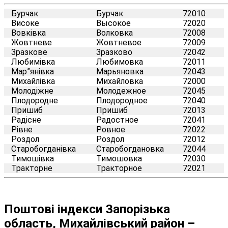
Бурчак
Бурчак
72010
Високе
Высокое
72020
Вовківка
Волковка
72008
Жовтневе
Жовтневое
72009
Зразкове
Зразково
72042
Любимівка
Любимовка
72011
Мар”янівка
Марьяновка
72043
Михайлівка
Михайловка
72000
Молодіжне
Молодежное
72045
Плодородне
Плодородное
72040
Пришиб
Пришиб
72013
Радісне
Радостное
72041
Рівне
Ровное
72022
Роздол
Роздол
72012
Старобогданівка
Старобогдановка
72044
Тимошівка
Тимошовка
72030
Тракторне
Тракторное
72021
Поштові індекси Запорізька
область, Михайлівський район –