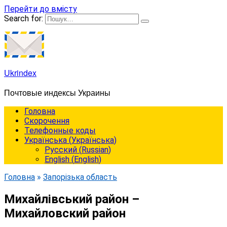
Перейти до вмісту
Search for:
Ukrindex
Почтовые индексы Украины
Головна
Cкорочення
Телефонные коды
Українська
(
Українська
)
Русский
(
Russian
)
English
(
English
)
Головна
»
Запорізька область
Михайлівський район –
Михайловский район