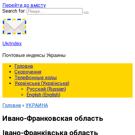
Перейти до вмісту
Search for:
Ukrindex
Почтовые индексы Украины
Головна
Cкорочення
Телефонные коды
Українська
(
Українська
)
Русский
(
Russian
)
English
(
English
)
Головна
»
УКРАИНА
Ивано-Франковская область
Івано-Франківська область