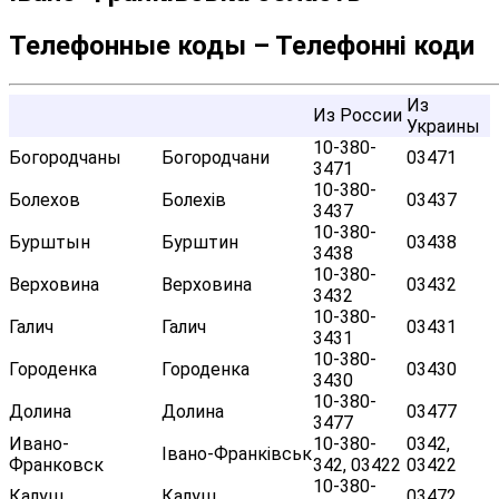
Телефонные коды – Телефонні коди
Из
Из России
Украины
10-380-
Богородчаны
Богородчани
03471
3471
10-380-
Болехов
Болехів
03437
3437
10-380-
Бурштын
Бурштин
03438
3438
10-380-
Верховина
Верховина
03432
3432
10-380-
Галич
Галич
03431
3431
10-380-
Городенка
Городенка
03430
3430
10-380-
Долина
Долина
03477
3477
Ивано-
10-380-
0342,
Івано-Франківськ
Франковск
342, 03422
03422
10-380-
Калуш
Калуш
03472