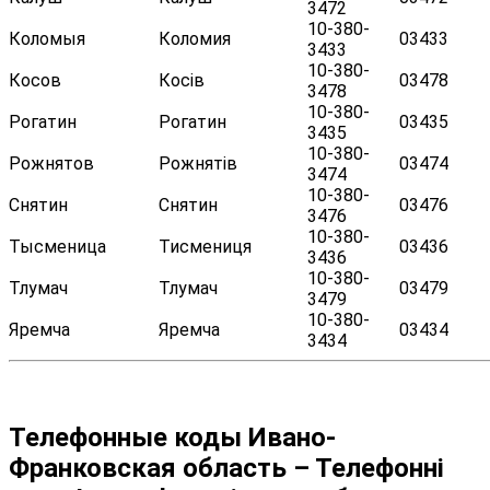
3472
10-380-
Коломыя
Коломия
03433
3433
10-380-
Косов
Косів
03478
3478
10-380-
Рогатин
Рогатин
03435
3435
10-380-
Рожнятов
Рожнятів
03474
3474
10-380-
Снятин
Снятин
03476
3476
10-380-
Тысменица
Тисмениця
03436
3436
10-380-
Тлумач
Тлумач
03479
3479
10-380-
Яремча
Яремча
03434
3434
Телефонные коды Ивано-
Франковская область – Телефонні