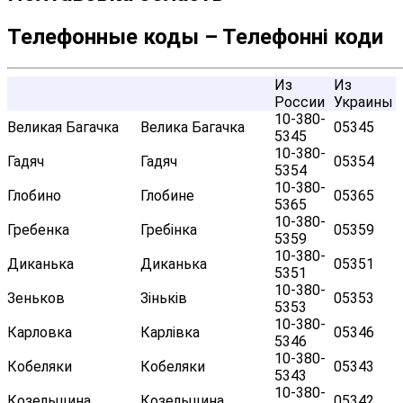
Телефонные коды – Телефонні коди
Из
Из
России
Украины
10-380-
Великая Багачка
Велика Багачка
05345
5345
10-380-
Гадяч
Гадяч
05354
5354
10-380-
Глобино
Глобине
05365
5365
10-380-
Гребенка
Гребінка
05359
5359
10-380-
Диканька
Диканька
05351
5351
10-380-
Зеньков
Зіньків
05353
5353
10-380-
Карловка
Карлівка
05346
5346
10-380-
Кобеляки
Кобеляки
05343
5343
10-380-
Козельщина
Козельщина
05342