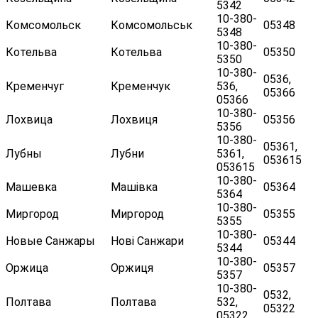
5342
10-380-
Комсомольск
Комсомольськ
05348
5348
10-380-
Котельва
Котельва
05350
5350
10-380-
0536,
Кременчуг
Кременчук
536,
05366
05366
10-380-
Лохвица
Лохвиця
05356
5356
10-380-
05361,
Лубны
Лубни
5361,
053615
053615
10-380-
Машевка
Машівка
05364
5364
10-380-
Миргород
Миргород
05355
5355
10-380-
Новые Санжары
Нові Санжари
05344
5344
10-380-
Оржица
Оржиця
05357
5357
10-380-
0532,
Полтава
Полтава
532,
05322
05322