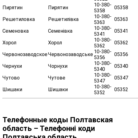
10-380-
Пирятин
Пирятин
05358
5358
10-380-
Решетиловка
Решетилівка
05363
5363
10-380-
Семеновка
Семенівка
05341
5341
10-380-
Хорол
Хорол
05362
5362
10-380-
Червонозаводское
Червонозаводське
05356
5356
10-380-
Чернухи
Чорнухи
05340
5340
10-380-
Чутово
Чутове
05347
5347
10-380-
Шишаки
Шишаки
05352
5352
Телефонные коды Полтавская
область – Телефонні коди
Полтавська область