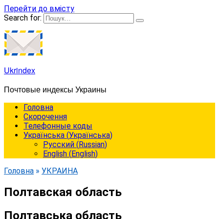
Перейти до вмісту
Search for:
Ukrindex
Почтовые индексы Украины
Головна
Cкорочення
Телефонные коды
Українська
(
Українська
)
Русский
(
Russian
)
English
(
English
)
Головна
»
УКРАИНА
Полтавская область
Полтавська область