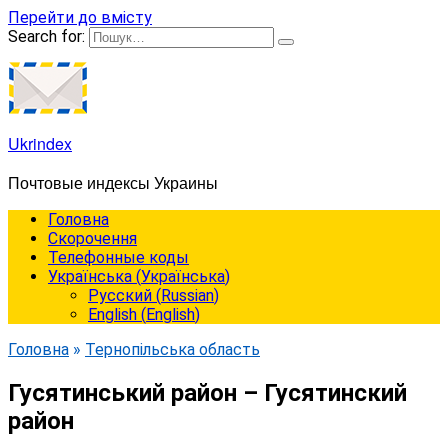
Перейти до вмісту
Search for:
Ukrindex
Почтовые индексы Украины
Головна
Cкорочення
Телефонные коды
Українська
(
Українська
)
Русский
(
Russian
)
English
(
English
)
Головна
»
Тернопільська область
Гусятинський район – Гусятинский
район