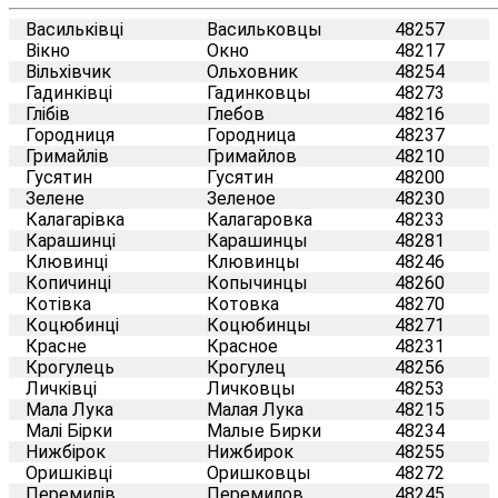
Васильківці
Васильковцы
48257
Вікно
Окно
48217
Вільхівчик
Ольховник
48254
Гадинківці
Гадинковцы
48273
Глібів
Глебов
48216
Городниця
Городница
48237
Гримайлів
Гримайлов
48210
Гусятин
Гусятин
48200
Зелене
Зеленое
48230
Калагарівка
Калагаровка
48233
Карашинці
Карашинцы
48281
Клювинці
Клювинцы
48246
Копичинці
Копычинцы
48260
Котівка
Котовка
48270
Коцюбинці
Коцюбинцы
48271
Красне
Красное
48231
Крогулець
Крогулец
48256
Личківці
Личковцы
48253
Мала Лука
Малая Лука
48215
Малі Бірки
Малые Бирки
48234
Нижбірок
Нижбирок
48255
Оришківці
Оришковцы
48272
Перемилів
Перемилов
48245