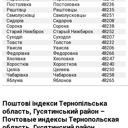
Постолівка
Постоловка
48236
Раштівці
Раштовцы
48235
Самолусківці
Самолусковцы
48251
Сидорів
Сидоров
48208
Сорока
Сорока
48238
Старий Нижбірок
Старый Нижбирок
48252
Суходіл
Суходол
48207
Товсте
Толстое
48232
Увисла
Увисла
48206
Федорівка
Федоровка
48266
Хлопівка
Хлоповка
48247
Хоростків
Хоростков
48240
Целіїв
Целеев
48250
Чабарівка
Чабаровка
48258
Яблунів
Яблонов
48265
Поштові індекси Тернопільська
область, Гусятинський район –
Почтовые индексы Тернопольская
область, Гусятинский район