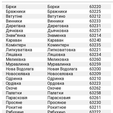
Бірки
Борки
63220
Бражники
Бражники
63225
Ватутіне
Ватутино
63212
Винники
Винники
63233
Дерегівка
Дереговка
63231
Дячківка
Дьячковка
63257
Знам”янка
Знаменка
63214
Караван
Караван
63240
Комінтерн
Коминтерн
63235
Липкуватівка
Липковатовка
63221
Ляшівка
Ляшовка
63234
Мелихівка
Мелиховка
63260
Муравлинка
Муравлинка
63259
Нова Водолага
Новая Водолага
63200
Новоселівка
Новоселовка
63209
Одринка
Одринка
63210
Ордівка
Ордовка
63223
Охоче
Охочее
63262
Палатки
Палатки
63258
Парасковія
Парасковия
63261
Просяне
Просяное
63230
Рокитне
Рокитное
63211
Рябухине
Рябухино
63222