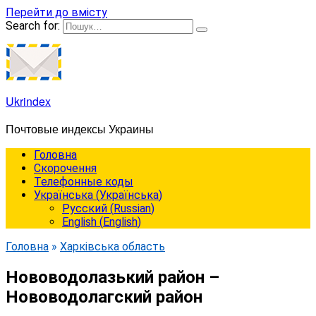
Перейти до вмісту
Search for:
Ukrindex
Почтовые индексы Украины
Головна
Cкорочення
Телефонные коды
Українська
(
Українська
)
Русский
(
Russian
)
English
(
English
)
Головна
»
Харківська область
Нововодолазький район –
Нововодолагский район