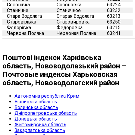
Сосонівка
Сосоновка
63224
Станичне
Станичное
63232
Стара Водолага
Старая Водолага
63213
Старовірівка
Старовировка
63250
Федорівка
Федоровка
63215
Червона Поляна
Червоная Поляна
63241
Поштові індекси Харківська
область, Нововодолазький район –
Почтовые индексы Харьковская
область, Нововодолагский район
Автономна республіка Крим
Вінницька область
Волинська область
Дніпропетровська область
Донецька область
Житомирська область
Закарпатська область