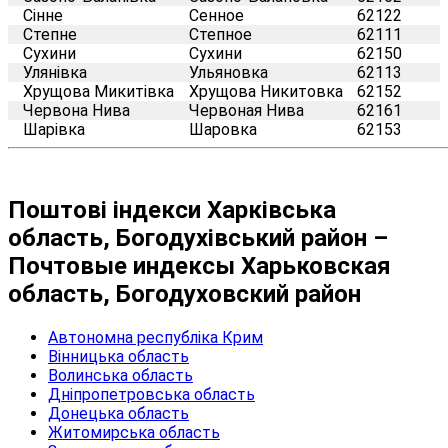
Сінне
Сенное
62122
Степне
Степное
62111
Сухини
Сухини
62150
Улянівка
Ульяновка
62113
Хрущова Микитівка
Хрущова Никитовка
62152
Червона Нива
Червоная Нива
62161
Шарівка
Шаровка
62153
Поштові індекси Харківська
область, Богодухівський район –
Почтовые индексы Харьковская
область, Богодуховский район
Автономна республіка Крим
Вінницька область
Волинська область
Дніпропетровська область
Донецька область
Житомирська область