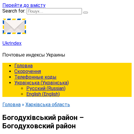
Перейти до вмісту
Search for:
Ukrindex
Почтовые индексы Украины
Головна
Cкорочення
Телефонные коды
Українська
(
Українська
)
Русский
(
Russian
)
English
(
English
)
Головна
»
Харківська область
Богодухівський район –
Богодуховский район