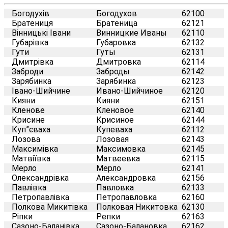
Богодухів
Богодухов
62100
Братениця
Братеница
62121
Вінницькі Івани
Винницкие Иваны
62110
Губарівка
Губаровка
62132
Гути
Гуты
62131
Дмитрівка
Дмитровка
62114
Заброди
Заброды
62142
Зарябинка
Зарябинка
62123
Івано-Шийчине
Ивано-Шийчиное
62120
Кияни
Кияни
62151
Кленове
Кленовое
62140
Крисине
Крисиное
62144
Куп”єваха
Купеваха
62112
Лозова
Лозовая
62143
Максимівка
Максимовка
62145
Матвіївка
Матвеевка
62115
Мерло
Мерло
62141
Олександрівка
Александровка
62156
Павлівка
Павловка
62133
Петропавлівка
Петропавловка
62160
Полкова Микитівка
Полковая Никитовка
62130
Ріпки
Репки
62163
Сазоно-Баланівка
Сазоно-Балановка
62162