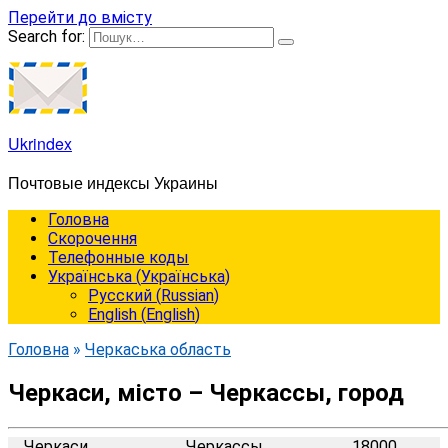
Перейти до вмісту
Search for:
Ukrindex
Почтовые индексы Украины
Головна
Cкорочення
Телефонные коды
Українська
(
Українська
)
Русский
(
Russian
)
English
(
English
)
Головна
»
Черкаська область
Черкаси, місто – Черкассы, город
Черкаси
Черкассы
18000