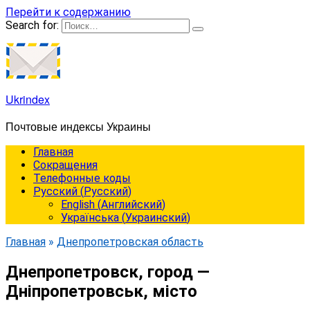
Перейти к содержанию
Search for:
Ukrindex
Почтовые индексы Украины
Главная
Сокращения
Телефонные коды
Русский
(
Русский
)
English
(
Английский
)
Українська
(
Украинский
)
Главная
»
Днепропетровская область
Днепропетровск, город —
Дніпропетровськ, місто