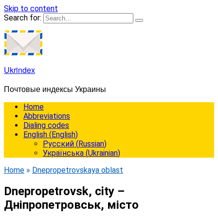
Skip to content
Search for:
Ukrindex
Почтовые индексы Украины
Home
Abbreviations
Dialing codes
English
(
English
)
Русский
(
Russian
)
Українська
(
Ukrainian
)
Home
»
Dnepropetrovskaya oblast
Dnepropetrovsk, city –
Дніпропетровськ, місто