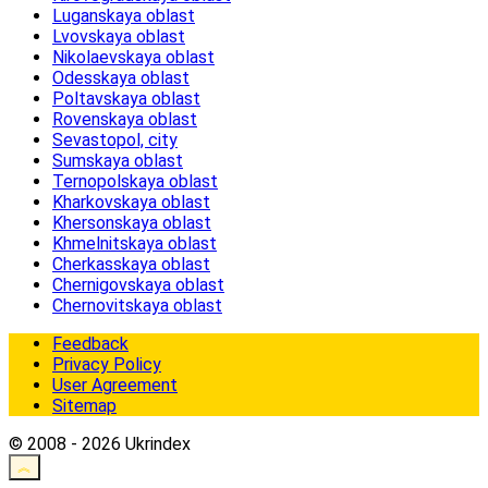
Luganskaya oblast
Lvovskaya oblast
Nikolaevskaya oblast
Odesskaya oblast
Poltavskaya oblast
Rovenskaya oblast
Sevastopol, city
Sumskaya oblast
Ternopolskaya oblast
Kharkovskaya oblast
Khersonskaya oblast
Khmelnitskaya oblast
Cherkasskaya oblast
Chernigovskaya oblast
Chernovitskaya oblast
Feedback
Privacy Policy
User Agreement
Sitemap
© 2008 - 2026 Ukrindex