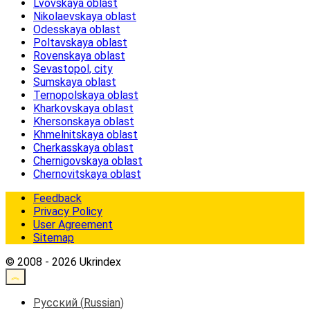
Lvovskaya oblast
Nikolaevskaya oblast
Odesskaya oblast
Poltavskaya oblast
Rovenskaya oblast
Sevastopol, city
Sumskaya oblast
Ternopolskaya oblast
Kharkovskaya oblast
Khersonskaya oblast
Khmelnitskaya oblast
Cherkasskaya oblast
Chernigovskaya oblast
Chernovitskaya oblast
Feedback
Privacy Policy
User Agreement
Sitemap
© 2008 - 2026 Ukrindex
Русский
(
Russian
)