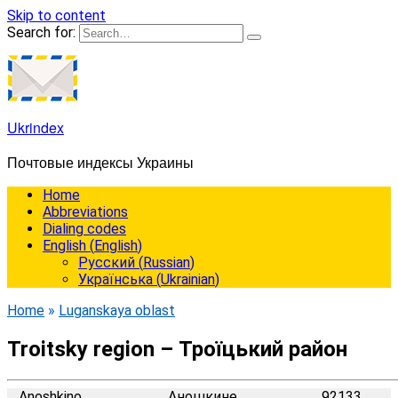
Skip to content
Search for:
Ukrindex
Почтовые индексы Украины
Home
Abbreviations
Dialing codes
English
(
English
)
Русский
(
Russian
)
Українська
(
Ukrainian
)
Home
»
Luganskaya oblast
Troitsky region – Троїцький район
Anoshkino
Аношкине
92133