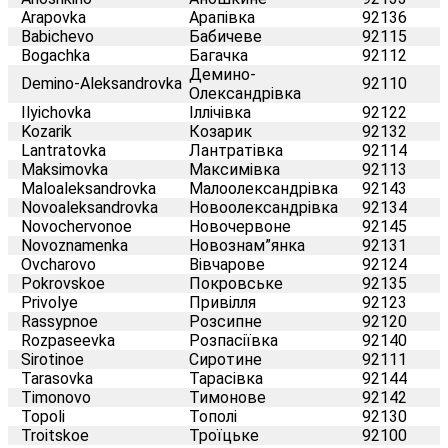
Arapovka
Арапівка
92136
Babichevo
Бабичеве
92115
Bogachka
Багачка
92112
Демино-
Demino-Aleksandrovka
92110
Олександрівка
Ilyichovka
Іллічівка
92122
Kozarik
Козарик
92132
Lantratovka
Лантратівка
92114
Maksimovka
Максимівка
92113
Maloaleksandrovka
Малоолександрівка
92143
Novoaleksandrovka
Новоолександрівка
92134
Novochervonoe
Новочервоне
92145
Novoznamenka
Новознам”янка
92131
Ovcharovo
Вівчарове
92124
Pokrovskoe
Покровське
92135
Privolye
Привілля
92123
Rassypnoe
Розсипне
92120
Rozpaseevka
Розпасіївка
92140
Sirotinoe
Сиротине
92111
Tarasovka
Тарасівка
92144
Timonovo
Тимонове
92142
Topoli
Тополі
92130
Troitskoe
Троїцьке
92100