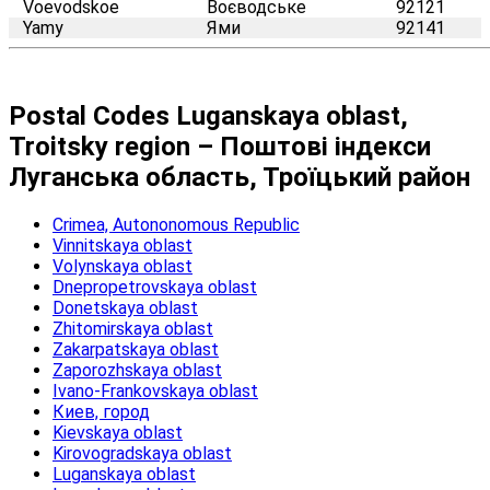
Voevodskoe
Воєводське
92121
Yamy
Ями
92141
Postal Codes Luganskaya oblast,
Troitsky region – Поштові індекси
Луганська область, Троїцький район
Crimea, Autononomous Republic
Vinnitskaya oblast
Volynskaya oblast
Dnepropetrovskaya oblast
Donetskaya oblast
Zhitomirskaya oblast
Zakarpatskaya oblast
Zaporozhskaya oblast
Ivano-Frankovskaya oblast
Киев, город
Kievskaya oblast
Kirovogradskaya oblast
Luganskaya oblast