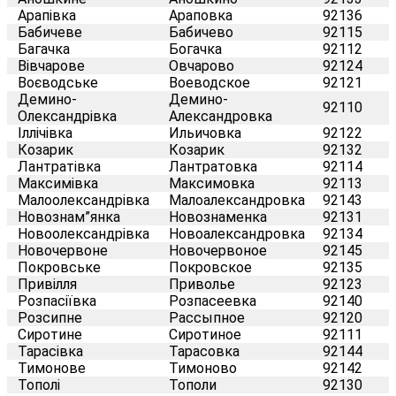
Арапівка
Араповка
92136
Бабичеве
Бабичево
92115
Багачка
Богачка
92112
Вівчарове
Овчарово
92124
Воєводське
Воеводское
92121
Демино-
Демино-
92110
Олександрівка
Александровка
Іллічівка
Ильичовка
92122
Козарик
Козарик
92132
Лантратівка
Лантратовка
92114
Максимівка
Максимовка
92113
Малоолександрівка
Малоалександровка
92143
Новознам”янка
Новознаменка
92131
Новоолександрівка
Новоалександровка
92134
Новочервоне
Новочервоное
92145
Покровське
Покровское
92135
Привілля
Приволье
92123
Розпасіївка
Розпасеевка
92140
Розсипне
Рассыпное
92120
Сиротине
Сиротиное
92111
Тарасівка
Тарасовка
92144
Тимонове
Тимоново
92142
Тополі
Тополи
92130