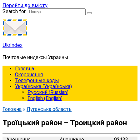
Перейти до вмісту
Search for:
Ukrindex
Почтовые индексы Украины
Головна
Cкорочення
Телефонные коды
Українська
(
Українська
)
Русский
(
Russian
)
English
(
English
)
Головна
»
Луганська область
Троїцький район – Троицкий район
Аношкине
Аношкино
92133